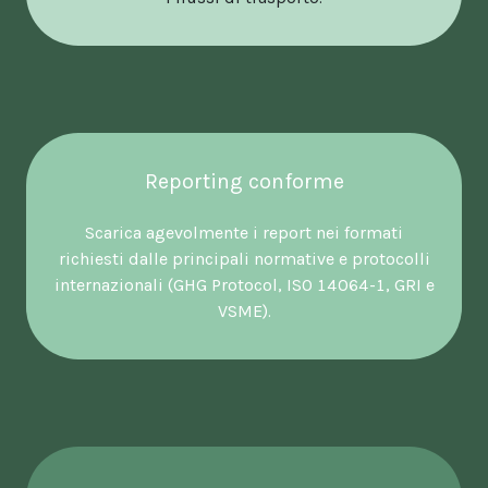
Reporting conforme
Scarica agevolmente i report nei formati
richiesti dalle principali normative e protocolli
internazionali (GHG Protocol, ISO 14064-1, GRI e
VSME).